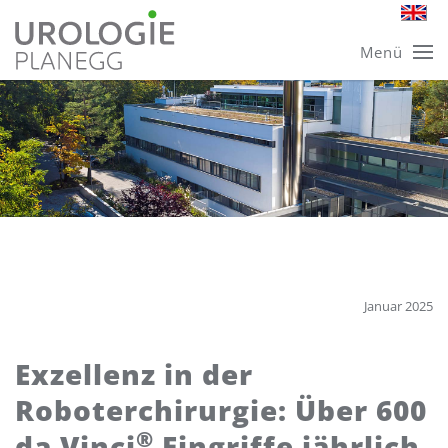
Skip
Menü
to
main
content
Januar 2025
Exzellenz in der
Roboterchirurgie: Über 600
®
da Vinci
Eingriffe jährlich