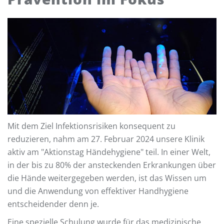
Mit dem Ziel Infektionsrisiken konsequent zu
reduzieren, nahm am 27. Februar 2024 unsere Klinik
aktiv am "Aktionstag Händehygiene" teil. In einer Welt,
in der bis zu 80% der ansteckenden Erkrankungen über
die Hände weitergegeben werden, ist das Wissen um
und die Anwendung von effektiver Handhygiene
entscheidender denn je.
Eine spezielle Schulung wurde für das medizinische