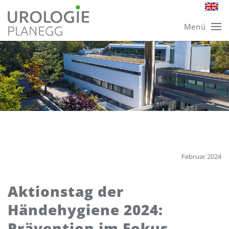
Skip
Menü
to
main
content
Februar 2024
Aktionstag der
Händehygiene 2024:
Prävention im Fokus