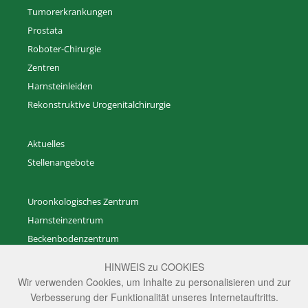
Tumorerkrankungen
Prostata
Roboter-Chirurgie
Zentren
Harnsteinleiden
Rekonstruktive Urogenitalchirurgie
Aktuelles
Stellenangebote
Uroonkologisches Zentrum
Harnsteinzentrum
Beckenbodenzentrum
Zentrum für Rekonstruktive Urogenitalchirurgie
HINWEIS zu COOKIES
Zentrum für gutartige Prostataerkrankungen
Wir verwenden Cookies, um Inhalte zu personalisieren und zur
Zentrum für Andrologie
Verbesserung der Funktionalität unseres Internetauftritts.