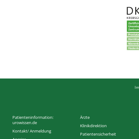
I
Patienteninformation:
Ärzte
urowissen.de
Klinikdirektion
Kontakt/ Anmeldung
Patientensicherheit