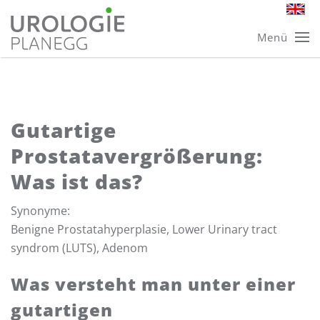
Skip
Menü
to
main
content
Gutartige
Prostatavergrößerung:
Was ist das?
Synonyme:
Benigne Prostata­hyperplasie, Lower Urinary tract
syndrom (LUTS), Adenom
Was versteht man unter einer
gutartigen