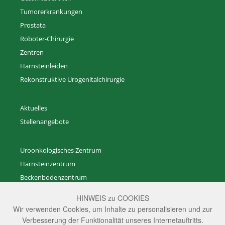
Tumorerkrankungen
Prostata
Roboter-Chirurgie
Zentren
Harnsteinleiden
Rekonstruktive Urogenitalchirurgie
Aktuelles
Stellenangebote
Uroonkologisches Zentrum
Harnsteinzentrum
Beckenbodenzentrum
Zentrum für Rekonstruktive Urogenitalchirurgie
HINWEIS zu COOKIES
Zentrum für gutartige Prostataerkrankungen
Wir verwenden Cookies, um Inhalte zu personalisieren und zur
Zentrum für Andrologie
Verbesserung der Funktionalität unseres Internetauftritts.