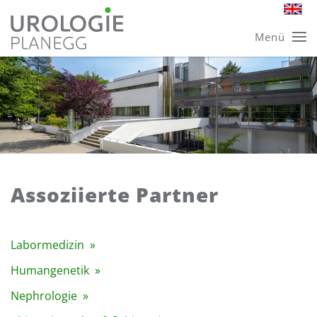
Skip
Menü
to
main
content
Assoziierte Partner
Labormedizin »
Humangenetik »
Nephrologie »