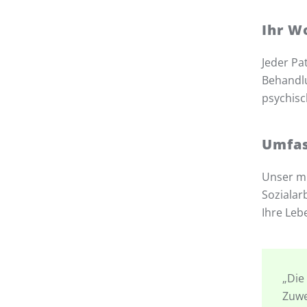
Ihr W
Jeder Pa
Behandlu
psychisc
Umfas
Unser mu
Sozialar
Ihre Leb
„Die
Zuwe