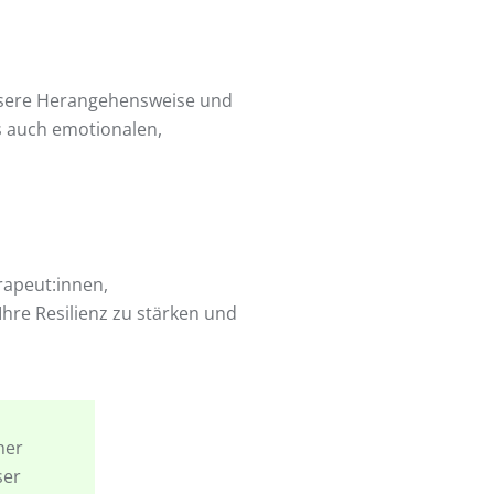
 unsere Herangehensweise und
s auch emotionalen,
rapeut:innen,
 Ihre Resilienz zu stärken und
her
ser