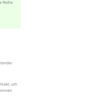
e Reihe
utender
ontakt, um
 können