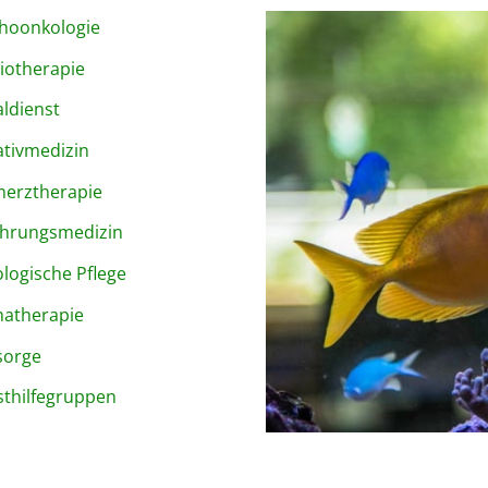
hoonkologie
iotherapie
aldienst
iativmedizin
erztherapie
hrungsmedizin
logische Pflege
atherapie
sorge
sthilfegruppen