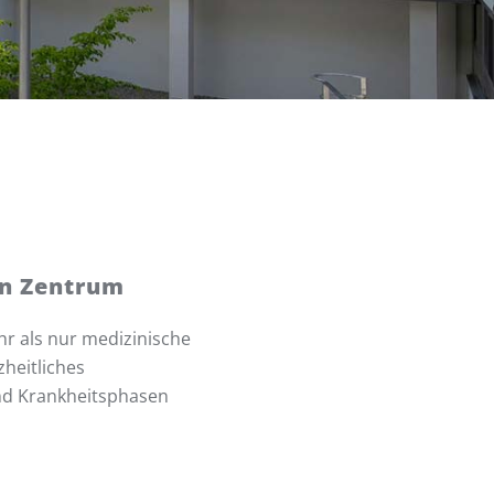
en Zentrum
r als nur medizinische
heitliches
und Krankheitsphasen