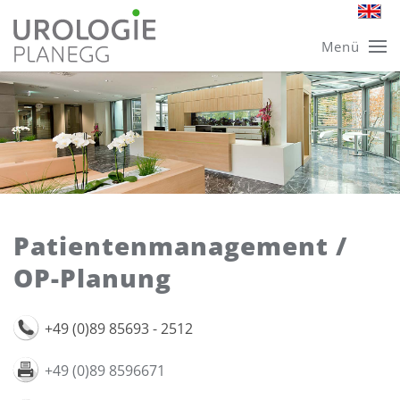
Skip
Menü
to
main
content
Patientenmanagement /
OP-Planung
+49 (0)89 85693 - 2512
+49 (0)89 8596671