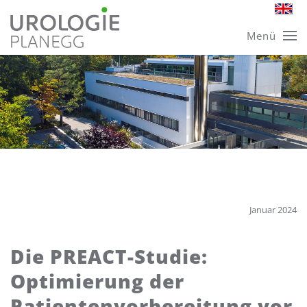
Skip
Menü
to
main
content
Januar 2024
Die PREACT-Studie:
Optimierung der
Patientenvorbereitung vor