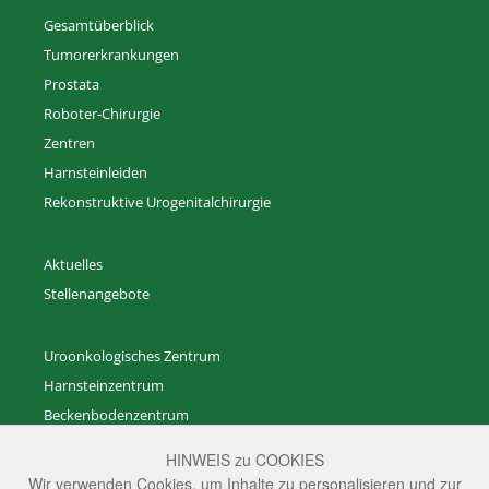
Gesamtüberblick
Tumorerkrankungen
Prostata
Roboter-Chirurgie
Zentren
Harnsteinleiden
Rekonstruktive Urogenitalchirurgie
Aktuelles
Stellenangebote
Uroonkologisches Zentrum
Harnsteinzentrum
Beckenbodenzentrum
Zentrum für Rekonstruktive Urogenitalchirurgie
HINWEIS zu COOKIES
Zentrum für gutartige Prostataerkrankungen
Wir verwenden Cookies, um Inhalte zu personalisieren und zur