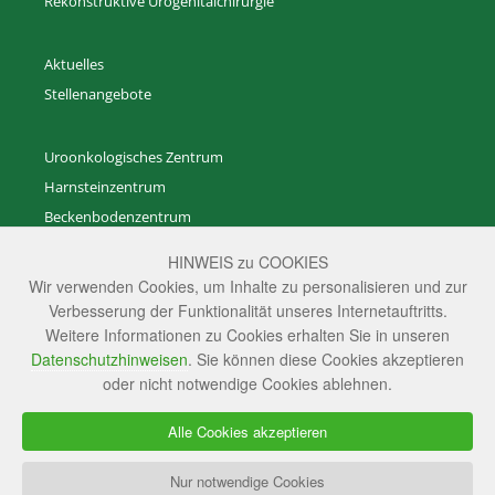
Rekonstruktive Urogenitalchirurgie
Aktuelles
Stellenangebote
Uroonkologisches Zentrum
Harnsteinzentrum
Beckenbodenzentrum
Zentrum für Rekonstruktive Urogenitalchirurgie
HINWEIS zu COOKIES
Zentrum für gutartige Prostataerkrankungen
Wir verwenden Cookies, um Inhalte zu personalisieren und zur
Zentrum für Andrologie
Verbesserung der Funktionalität unseres Internetauftritts.
Weitere Informationen zu Cookies erhalten Sie in unseren
Transgenderzentrum
Datenschutzhinweisen
. Sie können diese Cookies akzeptieren
Anästhesie und Intensivmedizin
oder nicht notwendige Cookies ablehnen.
Radiologie
Ambulante Versorgungs­zentren
Alle Cookies akzeptieren
Studienzentrale
Nur notwendige Cookies